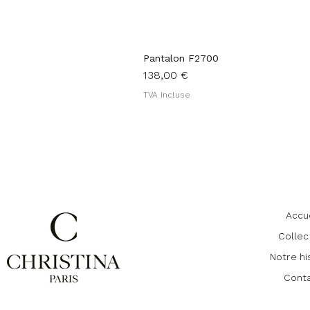
Pantalon F2700
Prix
138,00 €
TVA Incluse
Accu
Collec
Notre hi
Cont