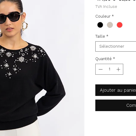
original
TVA Incluse
Couleur
*
Taille
*
Sélectionner
Quantité
*
Ajouter au panie
Com