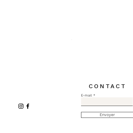
Pull MC Lurex L2731
Prix
84,00 €
TVA Incluse
CONTACT
E-mail
Envoyer