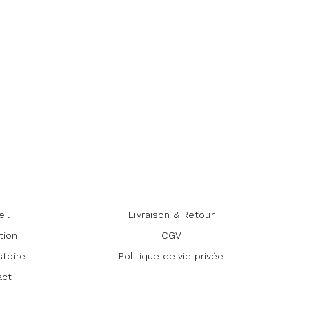
eil
Livraison & Retour
tion
CGV
stoire
Politique de vie privée
act