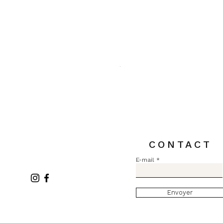
Pull MC Lurex L2731
Prix
84,00 €
TVA Incluse
CONTACT
E-mail
Envoyer