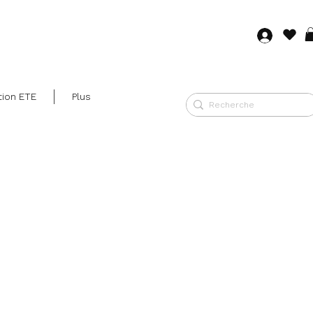
Se co
tion ETE
Plus