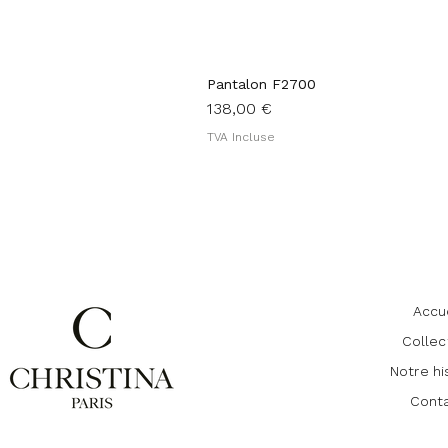
Pantalon F2700
Prix
138,00 €
TVA Incluse
Accu
Collec
Notre hi
Cont