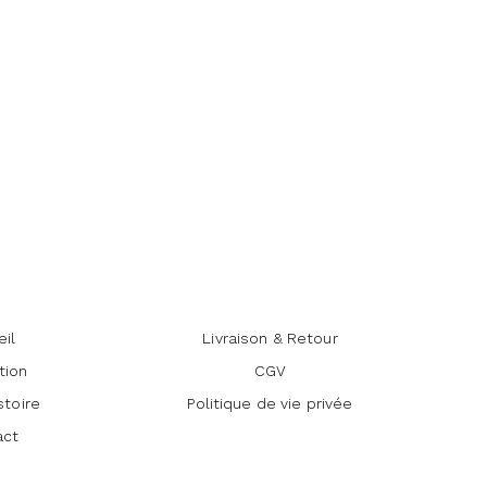
eil
Livraison & Retour
tion
CGV
stoire
Politique de vie privée
act