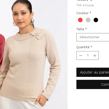
TVA Incluse
Couleur
*
Taille
*
Sélectionner
Quantité
*
Ajouter au panie
Com