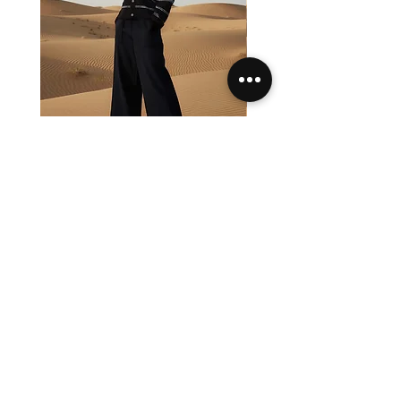
Pantalon F2700
Pull MC Lurex L2731
Prezzo
Prezzo
138,00 €
84,00 €
IVA inclusa
IVA inclusa