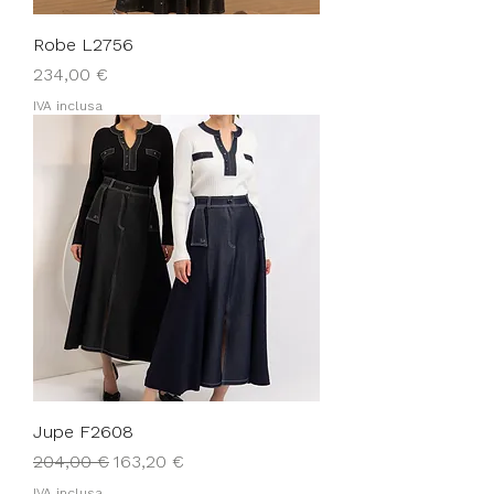
Robe L2756
Prezzo
234,00 €
IVA inclusa
Jupe F2608
Prezzo regolare
Prezzo scontato
204,00 €
163,20 €
IVA inclusa