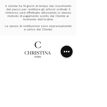
Il cliente ha 14 giorni di tempo dal ricevimento
del pacco per restituire gli articoli ordinati. Il
rimborso sarà effettuato utilizzando lo stesso
metodo di pagamento scelto dal Cliente al
momento dell'ordine.
Le spese di restituzione sono espressamente
a carico del Cliente.
Homepage
Collezione
La nostra storia
Contatto
Consegna & Reso
CGV
politica sulla riservatezza