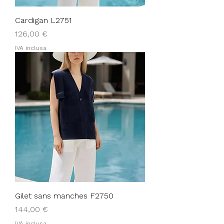
Cardigan L2751
Prezzo
126,00 €
IVA inclusa
Gilet sans manches F2750
Prezzo
144,00 €
IVA inclusa