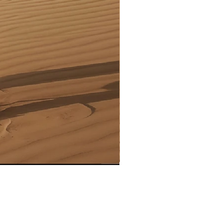
Pull MC Lurex L2731