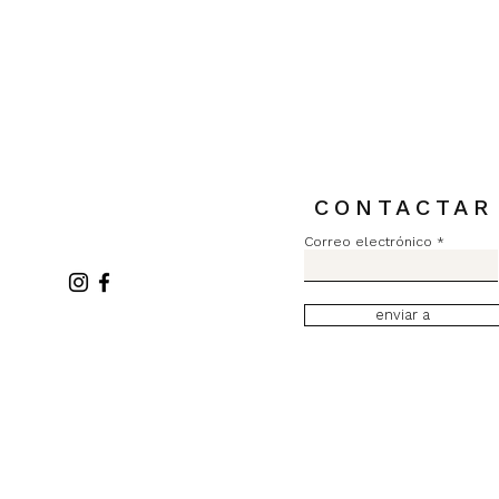
Precio
84,00 €
Impuesto incluido
CONTACTAR
Correo electrónico
enviar a