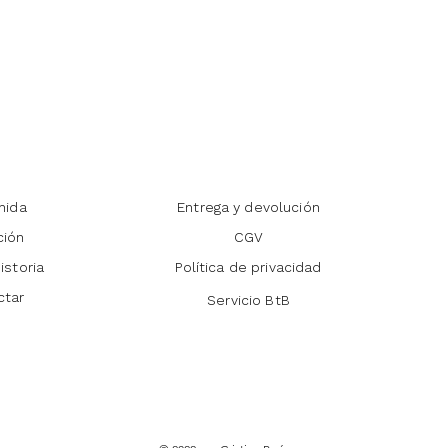
nida
Entrega y devolución
ción
CGV
istoria
Política de privacidad
ctar
Servicio BtB