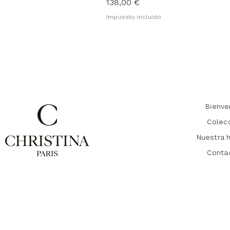
Precio
138,00 €
Impuesto incluido
Bienve
Colec
Nuestra h
Conta