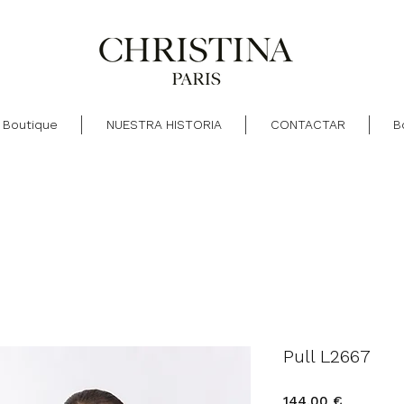
Boutique
NUESTRA HISTORIA
CONTACTAR
B
Pull L2667
Precio
144,00 €