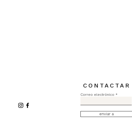
Pull MC Lurex L2731
Precio
84,00 €
Impuesto incluido
CONTACTAR
Correo electrónico
enviar a