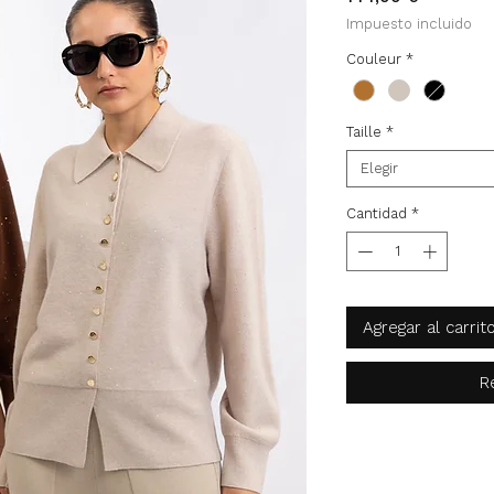
Impuesto incluido
Couleur
*
Taille
*
Elegir
Cantidad
*
Agregar al carrit
R