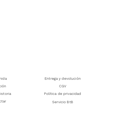
nida
Entrega y devolución
ción
CGV
istoria
Política de privacidad
ctar
Servicio BtB