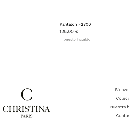
Pantalon F2700
Precio
138,00 €
Impuesto incluido
Bienve
Colec
Nuestra h
Conta