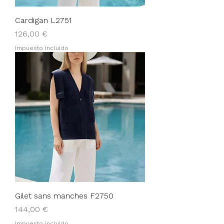
Cardigan L2751
Precio
126,00 €
Impuesto incluido
Gilet sans manches F2750
Precio
144,00 €
Impuesto incluido