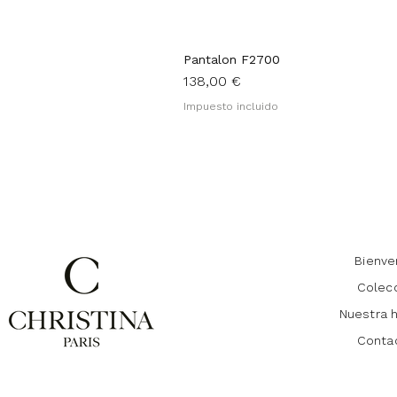
Pantalon F2700
Precio
138,00 €
Impuesto incluido
Bienve
Colec
Nuestra h
Conta