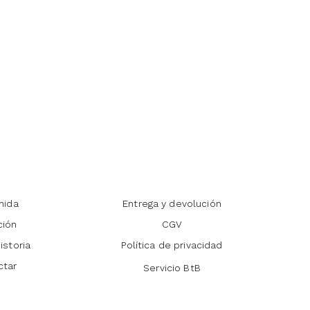
nida
Entrega y devolución
ción
CGV
istoria
Política de privacidad
ctar
Servicio BtB