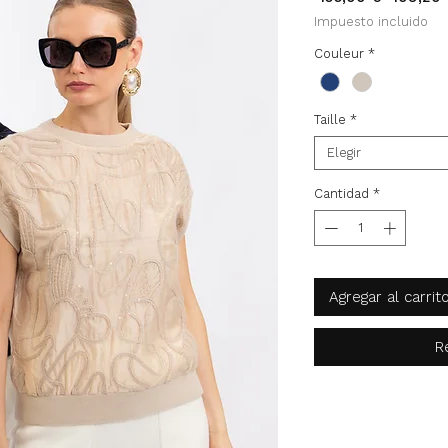
Impuesto incluido
Couleur
*
Taille
*
Elegir
Cantidad
*
Agregar al carrit
R