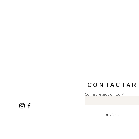
Pull MC Lurex L2731
Precio
84,00 €
Impuesto incluido
CONTACTAR
Correo electrónico
enviar a