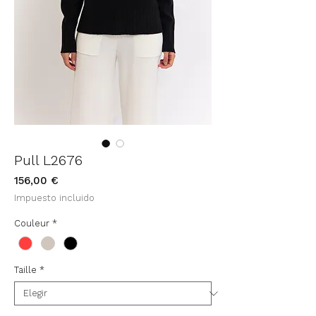
Pull L2676
Precio
156,00 €
Impuesto incluido
Couleur
*
Taille
*