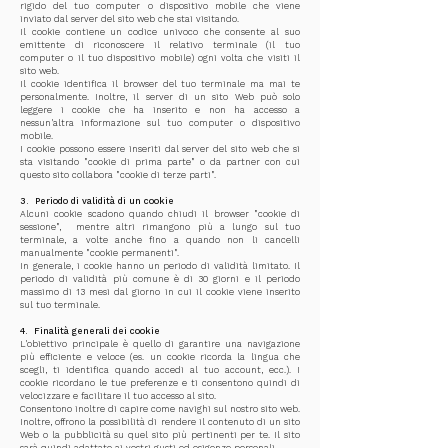
rigido del tuo computer o dispositivo mobile che viene
inviato dal server del sito web che stai visitando.
Il cookie contiene un codice univoco che consente al suo
emittente di riconoscere il relativo terminale (il tuo
computer o il tuo dispositivo mobile) ogni volta che visiti il
sito web.
Il cookie identifica il browser del tuo terminale ma mai te
personalmente. Inoltre, il server di un sito Web può solo
leggere i cookie che ha inserito e non ha accesso a
nessun'altra informazione sul tuo computer o dispositivo
mobile.
I cookie possono essere inseriti dal server del sito web che si
sta visitando "cookie di prima parte" o da partner con cui
questo sito collabora "cookie di terze parti".
3.
Periodo di validità di un cookie
Alcuni cookie scadono quando chiudi il browser "cookie di
sessione",
mentre altri rimangono più a lungo sul tuo
terminale, a volte anche fino a quando non li cancelli
manualmente "cookie permanenti".
In generale, i cookie hanno un periodo di validità limitato. Il
periodo di validità più comune è di 30 giorni e il periodo
massimo di 13 mesi dal giorno in cui il cookie viene inserito
sul tuo terminale.
4.
Finalità generali dei cookie
L'obiettivo principale è quello di garantire una navigazione
più efficiente e veloce (es. un cookie ricorda la lingua che
scegli, ti identifica quando accedi al tuo account, ecc.). I
cookie ricordano le tue preferenze e ti consentono quindi di
velocizzare e facilitare il tuo accesso al sito.
Consentono inoltre di capire come navighi sul nostro sito web.
Inoltre, offrono la possibilità di rendere il contenuto di un sito
Web o la pubblicità su quel sito più pertinenti per te. Il sito