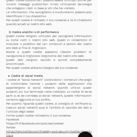
Questi cookie pubblicitari possono essere utilizzati anche per
inviarti messaggi pubblicitari mirati utilizzando tecnologie
che collegano i dati in base ai siti che hai visitato.
Le informazioni che raccogliamo e condividiamo possono solo
identificare il tuo dispositivo.
Per questi cookie è richiesto il tuo consenso e te lo chiediamo
quando accedi al nostro sito web.
​​
D. Cookie analitici o di performance
Questi cookie vengono utilizzati per raccogliere informazioni
su come visiti il nostro sito web. Questi ci consentono di
misurare il pubblico dei vari contenuti e sezioni del nostro
sito Web al fine di migliorarli.
Grazie a questi cookie possiamo rilevare problemi di
navigazione e migliorare l'ergonomia del nostro sito web.
Questi dati vengono raccolti e quindi completamente
anonimizzati.
Per questi cookie abbiamo bisogno del tuo consenso.
​​
e. Cookie di social media
I cookie di “social network” condividono i contenuti che scegli
di condividere tramite i pulsanti delle applicazioni che
appartengono ai social network. Quando utilizzi questi
pulsanti, sul tuo terminale viene installato un cookie di terze
parti e, se sei connesso al social network, queste informazioni
verranno aggiunte al tuo profilo.
Per quanto riguarda questi cookie, si consiglia di verificare su
ciascun social network qual è l'ambito di raccolta dei dati e
l'utilizzo degli stessi.
Anche questi cookie richiedono il tuo consenso.
Facebook
https://fr-fr.facebook.com/policies/cookies/
Twitter
https://help.twitter.com/fr/safety-and-security/twitter-do-not-
track