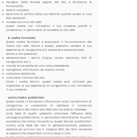
Navigare nelle diverse pagine del sito e sfruttarne le
funzionalità;
Moduli completi;
Garantire la verifica della tua identità quando accedi ai tuoi
dati personali;
Accesso sicuro al sito web.
Questi cookie non richiedono il tuo consenso poiché ti
consentono, in particolare, di accedere al sito web.
​
B. Cookie funzionali
Questi cookie facilitano e analizzano il funzionamento del
nostro sito web. Grazie a questi, possiamo rendere la tua
esperienza di navigazione più piacevole e personalizzata.
Grazie a loro possiamo:
personalizzare i servizi (lingua, valuta, posizione, dati di
navigazione, ecc.);
ricorda le tue scelte da una visita precedente;
raccogliere informazioni da moduli online;
compilare statistiche;
Analizzare l'utilizzo del sito.
Come i cookie tecnici, questi cookie sono utilizzati per
migliorare la tua esperienza di navigazione e non richiedono
il tuo consenso.
​
contro Cookie pubblicitari
​
Questi cookie ci forniscono informazioni sulle tue abitudini di
navigazione e consentono di adattare il contenuto
pubblicitario del nostro sito Web alle tue aree di interesse.
Sulla base di questi, possiamo analizzare l'efficacia delle
campagne pubblicitarie, in particolare identificando le azioni
successive che compi cliccando su questi banner pubblicitari.
Inoltre, sulla base dei dati di geolocalizzazione, possiamo
adattare gli annunci che ti vengono fatti per farti conoscere
le opportunità disponibili vicino a dove ti trovi.