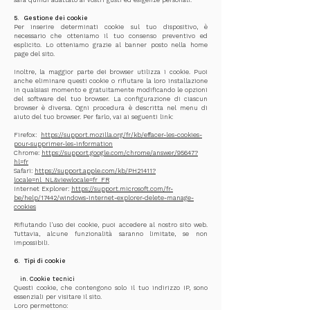
sarà quindi adattato ai vostri gusti ed esigenze personali.
5.
Gestione dei cookie
Per inserire determinati cookie sul tuo dispositivo, è
necessario che otteniamo il tuo consenso preventivo ed
esplicito. Lo otteniamo grazie al banner posto nella home
page del sito.
Inoltre, la maggior parte dei browser utilizza i cookie. Puoi
anche eliminare questi cookie o rifiutare la loro installazione
in qualsiasi momento e gratuitamente modificando le opzioni
del software del tuo browser. La configurazione di ciascun
browser è diversa. Ogni procedura è descritta nel menu di
aiuto del tuo browser. Per farlo, vai ai seguenti link:
Firefox:
https://support.mozilla.org/fr/kb/effacer-les-cookies-
pour-supprimer-les-information
Chrome:
https://support.google.com/chrome/answer/95647?
hl=fr
Safari:
https://support.apple.com/kb/PH21411?
locale=nl_NL&viewlocale=fr_FR
Internet Explorer:
https://support.microsoft.com/fr-
be/help/17442/windows-internet-explorer-delete-manage-
cookies
Rifiutando l'uso dei cookie, puoi accedere al nostro sito web.
Tuttavia, alcune funzionalità saranno limitate, se non
impossibili.
6.
Tipi di cookie
​
in. Cookie tecnici
Questi cookie, che contengono solo il tuo indirizzo IP, sono
essenziali per visitare il sito.
Loro permettono: