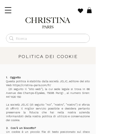
POLITICA DEI COOKIE
1.
Oggetto
Questa politica è stabilita dalla società JELIC, editore del sito
Web
https://cristina-paris.com/fr/
(di seguito il “sito web”), la cui sede legale si trova in
66
Avenue des Champs-Élysées, 75008 Parigi
, al numero Siren:
447 820 150
La società JELIC (di seguito "noi", "nostro", "nostro") si sforza
di offrirti il miglior servizio possibile e desidera pertanto
preservare la fiducia che hai nella nostra azienda
informandoti della nostra politica di utilizzo e conservazione
dei cookie.
2.
Cos'è un biscotto?
Un cookie è un piccolo file di testo posizionato sul disco