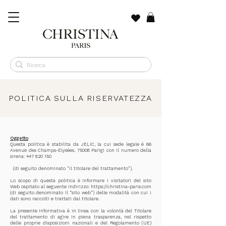
POLITICA SULLA RISERVATEZZA
Oggetto
Questa politica è stabilita da JELIC, la cui sede legale è 66
Avenue des Champs-Élysées, 75008 Parigi con il numero della
sirena:
447 820 150
(di seguito denominato "il titolare del trattamento").
Lo scopo di questa politica è informare i visitatori del sito
Web ospitato al seguente indirizzo:
https://christina-paris.com
(di seguito denominato il “sito web”) delle modalità con cui i
dati sono raccolti e trattati dal titolare.
La presente Informativa è in linea con la volontà del Titolare
del trattamento di agire in piena trasparenza, nel rispetto
delle proprie disposizioni nazionali e del Regolamento (UE)