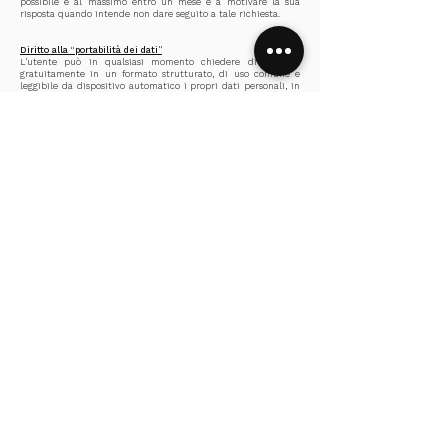
possibile e al massimo entro un mese e a motivare la sua
risposta quando intende non dare seguito a tale richiesta.
Diritto alla “portabilità dei dati”
L'utente può in qualsiasi momento chiedere di ricevere
gratuitamente in un formato strutturato, di uso comune e
leggibile da dispositivo automatico i propri dati personali, in
particolare al fine di trasmetterli ad un altro titolare del
trattamento, quando:
il trattamento dei dati è effettuato con modalità
automatizzate; e quando
il trattamento si basa sul consenso dell'utente o su un
contratto concluso tra l'utente e il titolare del trattamento.
Alle stesse condizioni e secondo le stesse modalità, l'utente ha
diritto di ottenere dal titolare del trattamento che i dati
personali che lo riguardano siano trasmessi direttamente a un
altro titolare del trattamento dei dati personali, sempre che
ciò sia tecnicamente possibile.
Il diritto alla portabilità dei dati non si applica al
trattamento necessario per l'esecuzione di un compito di
interesse pubblico o per l'esercizio di pubblici poteri di cui è
investito il titolare del trattamento.
Destinatari dei dati e comunicazione a terzi
Destinatari interni
Destinatari dei dati sono solo il personale autorizzato dalla
società JELIC preposta alla sicurezza e al rapporto
“commerciale”.
Subappaltatori
Le persone esterne all'azienda che hanno accesso ai dati sono
i vari host e i nostri fornitori di servizi IT.