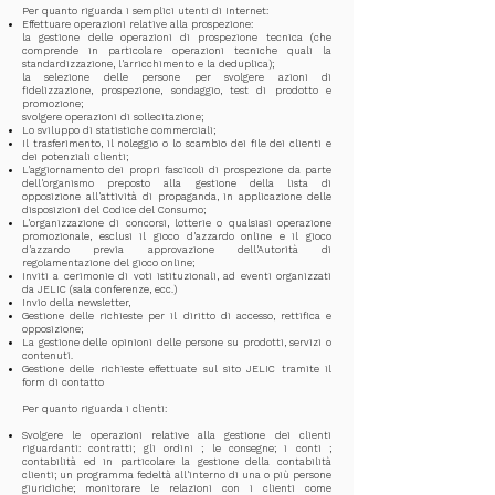
Per quanto riguarda i semplici utenti di Internet:
Effettuare operazioni relative alla prospezione:
la gestione delle operazioni di prospezione tecnica (che
comprende in particolare operazioni tecniche quali la
standardizzazione, l'arricchimento e la deduplica);
la selezione delle persone per svolgere azioni di
fidelizzazione, prospezione, sondaggio, test di prodotto e
promozione;
svolgere operazioni di sollecitazione;
Lo sviluppo di statistiche commerciali;
Il trasferimento, il noleggio o lo scambio dei file dei clienti e
dei potenziali clienti;
L'aggiornamento dei propri fascicoli di prospezione da parte
dell'organismo preposto alla gestione della lista di
opposizione all'attività di propaganda, in applicazione delle
disposizioni del Codice del Consumo;
L'organizzazione di concorsi, lotterie o qualsiasi operazione
promozionale, esclusi il gioco d'azzardo online e il gioco
d'azzardo previa approvazione dell'Autorità di
regolamentazione del gioco online;
Inviti a cerimonie di voti istituzionali, ad eventi organizzati
da JELIC (sala conferenze, ecc.)
Invio della newsletter,
Gestione delle richieste per il diritto di accesso, rettifica e
opposizione;
La gestione delle opinioni delle persone su prodotti, servizi o
contenuti.
Gestione delle richieste effettuate sul sito JELIC tramite il
form di contatto
Per quanto riguarda i clienti:
Svolgere le operazioni relative alla gestione dei clienti
riguardanti: contratti; gli ordini ; le consegne; i conti ;
contabilità ed in particolare la gestione della contabilità
clienti; un programma fedeltà all'interno di una o più persone
giuridiche; monitorare le relazioni con i clienti come