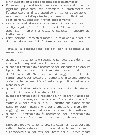
e non sussiste altra base giuridica per il trattamento;
l'utente si oppone al trattamento e non sussiste alcun motivo
legittimo prevalente per procedere al trattamento e/o
l'utente esercita il suo specifico diritto di opposizione in
relazione al marketing diretto (compresa la profilazione);
i dati personali sono stati trattati illecitamente;
i dati personali devono essere cancellati per adempiere un
obbligo legale (ai sensi del diritto dell'Unione o del diritto
degli Stati membri) al quale è soggetto il titolare del
trattamento;
i dati personali sono stati raccolti in relazione alla fornitura
di servizi della società dell'informazione rivolti ai minori.
Tuttavia, la cancellazione dei dati non è applicabile nei
seguenti casi:
quando il trattamento è necessario per l'esercizio del diritto
alla libertà di espressione e di informazione;
quando il trattamento è necessario per adempiere un obbligo
legale che richiede il trattamento previsto dal diritto
dell'Unione o dallo Stato membro cui è soggetto il titolare del
trattamento, o per svolgere un compito di interesse pubblico
o rientrante nell'esercizio di autorità pubblica spettante al
responsabile;
quando il trattamento è necessario per motivi di interesse
pubblico in materia di salute pubblica;
quando il trattamento è necessario a fini di archiviazione nel
pubblico interesse, di ricerca scientifica o storica o a fini
statistici e nella misura in cui il diritto alla cancellazione
possa rendere impossibile o compromettere gravemente il
raggiungimento delle finalità del trattamento in questione;
quando il trattamento è necessario per l'accertamento,
l'esercizio o la difesa di un diritto in sede giudiziaria.
Salvo quanto diversamente previsto dalla normativa generale
sulla protezione dei dati, il titolare del trattamento è tenuto
a rispondere alla richiesta dell'utente nel più breve tempo