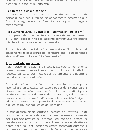
si basano sulla base giuridica del contratto. In questo caso, le
creazioni di account sul sito web.
La durata della conversazione
In generale, il titolare del trattamento conserva i dati
personali solo per il tempo ragionevolmente necessario alle
finalità perseguite e in conformità con i requisiti di legge e
regolamentari.
Per quanto riguarda i clienti (vedi informazioni sui clienti)
I dati personali di un cliente sono conservati per un massimo
di 10 anni dopo la fine del rapporto contrattuale tra questo
cliente e il responsabile del trattamento.
Al termine del periodo di conservazione, il titolare del
trattamento fa ogni sforzo per garantire che i dati personali
siano stati resi indisponibili e inaccessibili.
A proposito di prospettive
I dati personali relativi a un potenziale cliente non cliente
possono essere conservati per un periodo di tre anni dalla loro
raccolta da parte del titolare del trattamento o dall'ultimo
contatto del potenziale cliente.
Al termine di tale triennio, il titolare del trattamento potrà
ricontattare l'interessato per sapere se desidera continuare a
ricevere sollecitazioni commerciali. In assenza di risposta
positiva ed esplicita da parte dell'interessato, i dati devono
essere cancellati o archiviati secondo le disposizioni vigenti,
ed in particolare quelle previste dal Codice del Commercio,
dal Codice Civile e dal Codice del Consumo.
In caso di esercizio del diritto di accesso o di rettifica, i dati
relativi ai documenti di identità possono essere conservati
per il periodo previsto dall'articolo 9 del codice di procedura
penale (ossia un anno). In caso di esercizio del diritto di
opposizione, tali dati potranno essere conservati durante il
termine di prescrizione previsto dall'articolo 8 del codice di