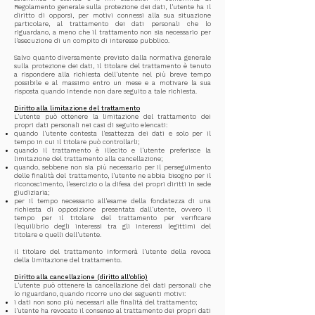
Regolamento generale sulla protezione dei dati, l'utente ha il
diritto di opporsi, per motivi connessi alla sua situazione
particolare, al trattamento dei dati personali che lo
riguardano, a meno che il trattamento non sia necessario per
l'esecuzione di un compito di interesse pubblico.
Salvo quanto diversamente previsto dalla normativa generale
sulla protezione dei dati, il titolare del trattamento è tenuto
a rispondere alla richiesta dell'utente nel più breve tempo
possibile e al massimo entro un mese e a motivare la sua
risposta quando intende non dare seguito a tale richiesta.
Diritto alla limitazione del trattamento
L'utente può ottenere la limitazione del trattamento dei
propri dati personali nei casi di seguito elencati:
quando l'utente contesta l'esattezza dei dati e solo per il
tempo in cui il titolare può controllarli;
quando il trattamento è illecito e l'utente preferisce la
limitazione del trattamento alla cancellazione;
quando, sebbene non sia più necessario per il perseguimento
delle finalità del trattamento, l'utente ne abbia bisogno per il
riconoscimento, l'esercizio o la difesa dei propri diritti in sede
giudiziaria;
per il tempo necessario all'esame della fondatezza di una
richiesta di opposizione presentata dall'utente, ovvero il
tempo per il titolare del trattamento per verificare
l'equilibrio degli interessi tra gli interessi legittimi del
titolare e quelli dell'utente.
Il titolare del trattamento informerà l'utente della revoca
della limitazione del trattamento.
Diritto alla cancellazione (diritto all'oblio)
L'utente può ottenere la cancellazione dei dati personali che
lo riguardano, quando ricorre uno dei seguenti motivi:
i dati non sono più necessari alle finalità del trattamento;
l'utente ha revocato il consenso al trattamento dei propri dati