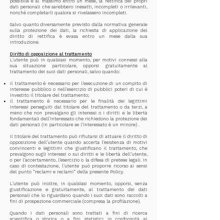
possibile e al massimo entro un mese, la rettifica dei propri
dati personali che sarebbero inesatti, incompleti o irrilevanti,
nonché completarli qualora si rivelassero incompleti.
Salvo quanto diversamente previsto dalla normativa generale
sulla protezione dei dati, la richiesta di applicazione del
diritto di rettifica è evasa entro un mese dalla sua
introduzione.
Diritto di opposizione al trattamento
L'utente può in qualsiasi momento, per motivi connessi alla
sua situazione particolare, opporsi gratuitamente al
trattamento dei suoi dati personali, salvo quando:
il trattamento è necessario per l'esecuzione di un compito di
interesse pubblico o nell'esercizio di pubblici poteri di cui è
investito il titolare del trattamento;
il trattamento è necessario per le finalità dei legittimi
interessi perseguiti dal titolare del trattamento o da terzi, a
meno che non prevalgano gli interessi o i diritti e le libertà
fondamentali dell'interessato che richiedono la protezione dei
dati personali (in particolare se l'interessato è un minore) .
Il titolare del trattamento può rifiutarsi di attuare il diritto di
opposizione dell'utente quando accerta l'esistenza di motivi
convincenti e legittimi che giustificano il trattamento, che
prevalgono sugli interessi o sui diritti e le libertà dell'utente,
o per l'accertamento, l'esercizio o la difesa di pretese legali. In
caso di contestazione, l'utente può proporre ricorso ai sensi
del punto “reclami e reclami” della presente Policy.
L'utente può inoltre, in qualsiasi momento, opporsi, senza
giustificazione e gratuitamente, al trattamento dei dati
personali che lo riguardano quando i suoi dati sono raccolti a
fini di prospezione commerciale (compresa la profilazione).
Quando i dati personali sono trattati a fini di ricerca
scientifica o storica o a fini statistici in conformità al