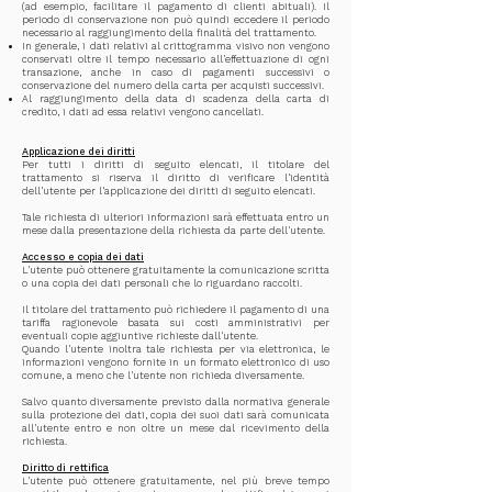
(ad esempio, facilitare il pagamento di clienti abituali). Il
periodo di conservazione non può quindi eccedere il periodo
necessario al raggiungimento della finalità del trattamento.
In generale, i dati relativi al crittogramma visivo non vengono
conservati oltre il tempo necessario all'effettuazione di ogni
transazione, anche in caso di pagamenti successivi o
conservazione del numero della carta per acquisti successivi.
Al raggiungimento della data di scadenza della carta di
credito, i dati ad essa relativi vengono cancellati.
Applicazione dei diritti
Per tutti i diritti di seguito elencati, il titolare del
trattamento si riserva il diritto di verificare l'identità
dell'utente per l'applicazione dei diritti di seguito elencati.
Tale richiesta di ulteriori informazioni sarà effettuata entro un
mese dalla presentazione della richiesta da parte dell'utente.
Accesso e copia dei dati
L'utente può ottenere gratuitamente la comunicazione scritta
o una copia dei dati personali che lo riguardano raccolti.
Il titolare del trattamento può richiedere il pagamento di una
tariffa ragionevole basata sui costi amministrativi per
eventuali copie aggiuntive richieste dall'utente.
Quando l'utente inoltra tale richiesta per via elettronica, le
informazioni vengono fornite in un formato elettronico di uso
comune, a meno che l'utente non richieda diversamente.
Salvo quanto diversamente previsto dalla normativa generale
sulla protezione dei dati, copia dei suoi dati sarà comunicata
all'utente entro e non oltre un mese dal ricevimento della
richiesta.
Diritto di rettifica
L'utente può ottenere gratuitamente, nel più breve tempo