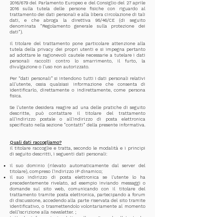
2016/679 del Parlamento Europeo e del Consiglio del 27 aprile
2016 sulla tutela delle persone fisiche con riguardo al
trattamento dei dati personali e alla libera circolazione di tali
dati, e che abroga la direttiva 95/46/CE (di seguito
denominata "Regolamento generale sulla protezione dei
dati").
Il titolare del trattamento pone particolare attenzione alla
tutela della privacy dei propri utenti e si impegna pertanto
ad adottare le ragionevoli cautele necessarie a tutelare i dati
personali raccolti contro lo smarrimento, il furto, la
divulgazione o l'uso non autorizzato.
Per “dati personali” si intendono tutti i dati personali relativi
all'utente, ossia qualsiasi informazione che consenta di
identificarlo, direttamente o indirettamente, come persona
fisica.
Se l'utente desidera reagire ad una delle pratiche di seguito
descritte, può contattare il titolare del trattamento
all'indirizzo postale o all'indirizzo di posta elettronica
specificato nella sezione "contatti" della presente Informativa.
Quali dati raccogliamo?
Il titolare raccoglie e tratta, secondo le modalità e i principi
di seguito descritti, i seguenti dati personali:
il suo dominio (rilevato automaticamente dal server del
titolare), compreso l'indirizzo IP dinamico;
il suo indirizzo di posta elettronica se l'utente lo ha
precedentemente rivelato, ad esempio inviando messaggi o
domande sul sito web, comunicando con il titolare del
trattamento tramite posta elettronica, partecipando a forum
di discussione, accedendo alla parte riservata del sito tramite
identificativo, o trasmettendolo volontariamente al momento
dell'iscrizione alla newsletter. ;