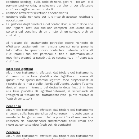
condurre sondaggi sulla soddisfazione, gestire i reclami e il
servizio post-vendita; la selezione dei clienti per effettuare
studi, sondaggi e test sui prodotti.
Gestione newsletter (Gestione abbonamenti)
Gestione delle richieste per il diritto di accesso, rettifica e
opposizione;
La gestione degli insoluti e del contenzioso, a condizione che
non riguardi reati e/o che non comporti l'esclusione della
persona dal beneficio di un diritto, di un servizio o di un
contratto;
Al titolare del trattamento potrebbe essere richiesto di
effettuare trattamenti non ancora previsti nella presente
Informativa. In questo caso, contatterà l'utente prima di
riutilizzare i suoi dati personali, al fine di informarlo delle
modifiche e dargli la possibilità, se necessario, di rifiutare tale
riutilizzo.
Interessi legittimi
Alcuni dei trattamenti effettuati dal titolare del trattamento
si basano sulla base giuridica del legittimo interesse di
quest'ultimo. Questi interessi legittimi sono proporzionati al
rispetto dei diritti e delle libertà dell'utente. Qualora l'utente
desideri essere informato del dettaglio delle finalità in base
alla base giuridica di legittimi interessi, si raccomanda di
rivolgersi al titolare del trattamento (vedi punto relativo ai
"dati di contatto").
Consenso
Alcuni dei trattamenti effettuati dal titolare del trattamento
si basano sulla base giuridica del consenso. In questo caso, la
newsletter. In ogni momento hai la possibilità di revocare tale
consenso sia cancellandoti direttamente nelle email che
ricevi sia contattandoci (vedi Dati di contatto)
Contrarre
Alcuni dei trattamenti effettuati dal titolare del trattamento