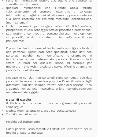
tutte le informazioni relative alle pagine che l'utente ha
consultato sul sito web;
qualsiasi informazione che l'utente abbia fornito
volontariamente, ad esempio nell'ambito di sondaggi
informativi e/o registrazioni al sito web, oppure accedendo
alla parte riservata del sito web mediante identificazione.
(indirizzi email)
I dati necessari per svolgere azioni di fidelizzazione,
prospezione, studio, sondaggio, test di prodotto e promozione;
Dati relativi ai contributi di persone che esprimono opinioni
su prodotti, servizi o contenuti, in particolare il loro
pseudonimo;
È possibile che il titolare del trattamento raccolga anche dati
non personali. Questi dati sono qualificati come dati non
personali perché non identificano direttamente o
indirettamente una determinata persona. Possono quindi
essere utilizzati per qualsiasi scopo, ad esempio per
migliorare il sito web, i prodotti e servizi offerti o gli annunci
pubblicitari del titolare.
Nel caso in cui dati non personali siano combinati con dati
personali, in modo da rendere possibile l'identificazione degli
interessati, tali dati saranno trattati come dati personali fino
a quando non sia resa impossibile la loro riconciliazione con
un determinato soggetto.
Metodi di raccolta
Il titolare del trattamento può raccogliere dati personali
come segue:
Modulo web (registrazione, acquisto, contatto ecc.)
Contatto e-mail e-mail
Finalità del trattamento
I dati personali sono raccolti e trattati esclusivamente per le
finalità di seguito indicate: