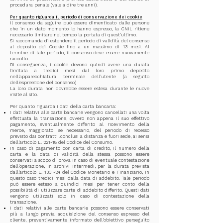
procedura penale (vale a dire tre anni).
Per quanto riguarda il periodo di conservazione dei cookie
Il consenso da seguire può essere dimenticato dalle persone
che in un dato momento lo hanno espresso, la CNIL ritiene
necessario limitare nel tempo la portata di quest'ultimo.
Si raccomanda di estendere il periodo di validità del consenso
al deposito dei Cookie fino a un massimo di 13 mesi. Al
termine di tale periodo, il consenso deve essere nuovamente
raccolto.
Di conseguenza, i cookie devono quindi avere una durata
limitata a tredici mesi dal loro primo deposito
nell'apparecchiatura terminale dell'utente (a seguito
dell'espressione del consenso)
La loro durata non dovrebbe essere estesa durante le nuove
visite al sito.
Per quanto riguarda i dati della carta bancaria:
I dati relativi alle carte bancarie vengono cancellati una volta
effettuata la transazione, ovvero non appena il suo effettivo
pagamento, eventualmente differito al ricevimento della
merce, maggiorato, se necessario, del periodo di recesso
previsto dai contratti .conclusi a distanza e fuori sede, ai sensi
dell'articolo L. 221-18 del Codice del Consumo.
In caso di pagamento con carta di credito, il numero della
carta e la data di validità della stessa possono essere
conservati a scopo di prova in caso di eventuale contestazione
dell'operazione, in archivi intermedi, per la durata prevista
dall'articolo L. 133 -24 del Codice Monetario e Finanziario, in
questo caso tredici mesi dalla data di addebito. Tale periodo
può essere esteso a quindici mesi per tener conto della
possibilità di utilizzare carte di addebito differito. Questi dati
vengono utilizzati solo in caso di contestazione della
transazione.
I dati relativi alle carte bancarie possono essere conservati
più a lungo previa acquisizione del consenso espresso del
cliente, preventivamente informato dell'obiettivo perseguito