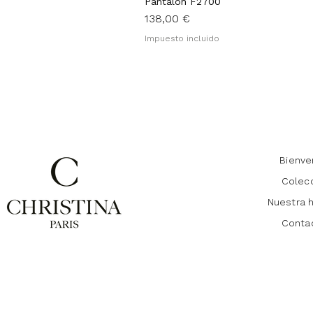
Pantalon F2700
Precio
138,00 €
Impuesto incluido
Bienve
Colec
Nuestra h
Conta