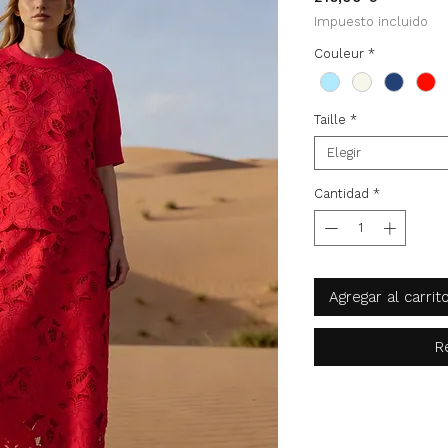
Impuesto incluido
Couleur
*
Taille
*
Elegir
Cantidad
*
Agregar al carrit
R