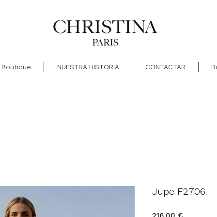
Boutique
NUESTRA HISTORIA
CONTACTAR
B
Jupe F2706
Precio
216,00 €