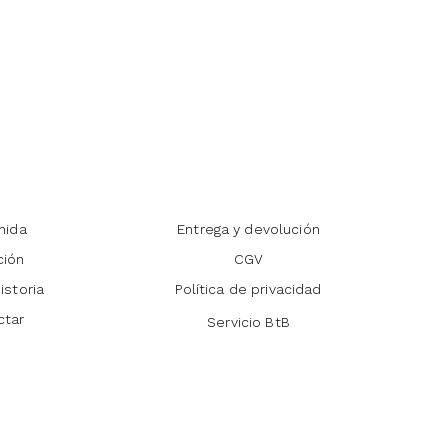
nida
Entrega y devolución
ción
CGV
istoria
Política de privacidad
ctar
Servicio BtB