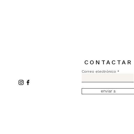
Pull MC Lurex L2731
Precio
84,00 €
Impuesto incluido
CONTACTAR
Correo electrónico
enviar a