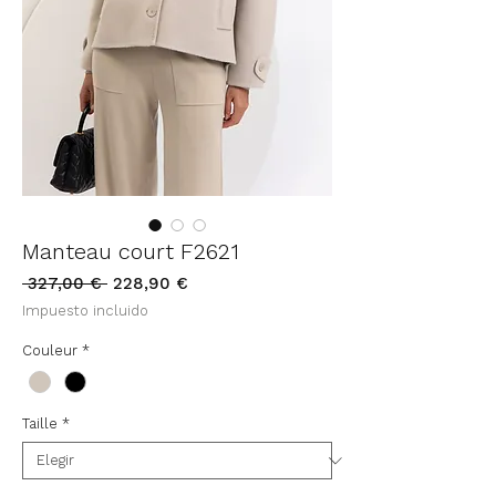
Manteau court F2621
Precio
Precio
 327,00 € 
228,90 €
de
Impuesto incluido
oferta
Couleur
*
Taille
*