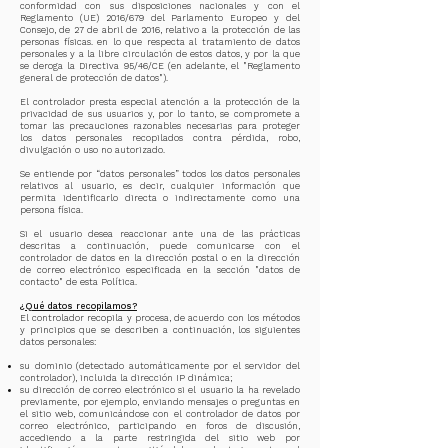
conformidad con sus disposiciones nacionales y con el
Reglamento (UE) 2016/679 del Parlamento Europeo y del
Consejo, de 27 de abril de 2016, relativo a la protección de las
personas físicas. en lo que respecta al tratamiento de datos
personales y a la libre circulación de estos datos, y por la que
se deroga la Directiva 95/46/CE (en adelante, el "Reglamento
general de protección de datos").
El controlador presta especial atención a la protección de la
privacidad de sus usuarios y, por lo tanto, se compromete a
tomar las precauciones razonables necesarias para proteger
los datos personales recopilados contra pérdida, robo,
divulgación o uso no autorizado.
Se entiende por “datos personales” todos los datos personales
relativos al usuario, es decir, cualquier información que
permita identificarlo directa o indirectamente como una
persona física.
Si el usuario desea reaccionar ante una de las prácticas
descritas a continuación, puede comunicarse con el
controlador de datos en la dirección postal o en la dirección
de correo electrónico especificada en la sección "datos de
contacto" de esta Política.
¿Qué datos recopilamos?
El controlador recopila y procesa, de acuerdo con los métodos
y principios que se describen a continuación, los siguientes
datos personales:
su dominio (detectado automáticamente por el servidor del
controlador), incluida la dirección IP dinámica;
su dirección de correo electrónico si el usuario la ha revelado
previamente, por ejemplo, enviando mensajes o preguntas en
el sitio web, comunicándose con el controlador de datos por
correo electrónico, participando en foros de discusión,
accediendo a la parte restringida del sitio web por