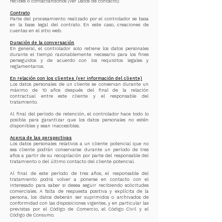
recibes o contactándonos (ver Datos de contacto)
Contrato
Parte del procesamiento realizado por el controlador se basa
en la base legal del contrato. En este caso, creaciones de
cuentas en el sitio web.
Duración de la conversación
En general, el controlador solo retiene los datos personales
durante el tiempo razonablemente necesario para los fines
perseguidos y de acuerdo con los requisitos legales y
reglamentarios.
En relación con los clientes (ver información del cliente)
Los datos personales de un cliente se conservan durante un
máximo de 10 años después del final de la relación
contractual entre este cliente y el responsable del
tratamiento.
Al final del período de retención, el controlador hace todo lo
posible para garantizar que los datos personales no estén
disponibles y sean inaccesibles.
Acerca de las perspectivas
Los datos personales relativos a un cliente potencial que no
sea cliente podrán conservarse durante un período de tres
años a partir de su recopilación por parte del responsable del
tratamiento o del último contacto del cliente potencial.
Al final de este período de tres años, el responsable del
tratamiento podrá volver a ponerse en contacto con el
interesado para saber si desea seguir recibiendo solicitudes
comerciales. A falta de respuesta positiva y explícita de la
persona, los datos deberán ser suprimidos o archivados de
conformidad con las disposiciones vigentes, y en particular las
previstas por el Código de Comercio, el Código Civil y el
Código de Consumo.