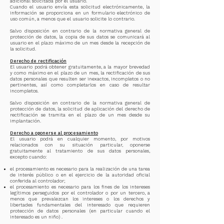
adicional solicitada por el usuario.
Cuando el usuario envía esta solicitud electrónicamente, la
información se proporciona en un formulario electrónico de
uso común, a menos que el usuario solicite lo contrario.
Salvo disposición en contrario de la normativa general de
protección de datos, la copia de sus datos se comunicará al
usuario en el plazo máximo de un mes desde la recepción de
la solicitud.
Derecho de rectificación
El usuario podrá obtener gratuitamente, a la mayor brevedad
y como máximo en el plazo de un mes, la rectificación de sus
datos personales que resulten ser inexactos, incompletos o no
pertinentes, así como completarlos en caso de resultar
incompletos.
Salvo disposición en contrario de la normativa general de
protección de datos, la solicitud de aplicación del derecho de
rectificación se tramita en el plazo de un mes desde su
implantación.
Derecho a oponerse al procesamiento
El usuario podrá en cualquier momento, por motivos
relacionados con su situación particular, oponerse
gratuitamente al tratamiento de sus datos personales,
excepto cuando:
el procesamiento es necesario para la realización de una tarea
de interés público o en el ejercicio de la autoridad oficial
conferida al controlador;
el procesamiento es necesario para los fines de los intereses
legítimos perseguidos por el controlador o por un tercero, a
menos que prevalezcan los intereses o los derechos y
libertades fundamentales del interesado que requieren
protección de datos personales (en particular cuando el
interesado es un niño) .