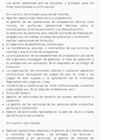
Los datos personales solo se recopilan y procesan para los
fines mencionados a continuación:
En cuanto a los simples usuarios de Internet:
Realizar operaciones relativas a la prospección:
la gestión de las operaciones de prospección técnica (que
incluye, en particular, operaciones técnicas como la
normalización, el enriquecimiento y la deduplicación);
la selección de personas para realizar acciones de fidelización,
prospección, encuestas, pruebas de productos y promoción;
realizar operaciones de licitación;
El desarrollo de estadísticas comerciales;
La transferencia, alquiler o intercambio de sus archivos de
clientes y sus archivos de prospectos;
La actualización de sus expedientes de prospección por parte
del organismo encargado de gestionar la lista de oposición a
la prospección, en aplicación de lo dispuesto en el Código de
Consumo;
La organización de concursos, loterías o cualquier operación
promocional, excluyendo los juegos de azar en línea y los
juegos de azar sujetos a la aprobación de la Autoridad
Reguladora del Juego en Línea;
Invitaciones a ceremonias de votos institucionales, a eventos
organizados por JELIC (sala de conferencias, etc.)
Envío del boletín,
Gestión de solicitudes de derecho de acceso, rectificación y
oposición;
La gestión de las opiniones de las personas sobre productos,
servicios o contenidos.
Gestión de solicitudes realizadas en la web de JELIC a través
del formulario de contacto
En cuanto a los clientes:
Realizar operaciones relativas a la gestión de clientes relativas
a: contratos; las órdenes ; las entregas ; las facturas ;
contabilidad y, en particular, la gestión de cuentas de