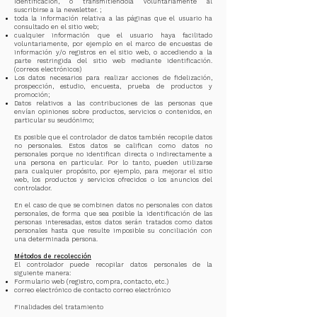
identificación, o transmitiéndola voluntariamente al
suscribirse a la newsletter. ;
toda la información relativa a las páginas que el usuario ha
consultado en el sitio web;
cualquier información que el usuario haya facilitado
voluntariamente, por ejemplo en el marco de encuestas de
información y/o registros en el sitio web, o accediendo a la
parte restringida del sitio web mediante identificación.
(correos electrónicos)
Los datos necesarios para realizar acciones de fidelización,
prospección, estudio, encuesta, prueba de productos y
promoción;
Datos relativos a las contribuciones de las personas que
envían opiniones sobre productos, servicios o contenidos, en
particular su seudónimo;
Es posible que el controlador de datos también recopile datos
no personales. Estos datos se califican como datos no
personales porque no identifican directa o indirectamente a
una persona en particular. Por lo tanto, pueden utilizarse
para cualquier propósito, por ejemplo, para mejorar el sitio
web, los productos y servicios ofrecidos o los anuncios del
controlador.
En el caso de que se combinen datos no personales con datos
personales, de forma que sea posible la identificación de las
personas interesadas, estos datos serán tratados como datos
personales hasta que resulte imposible su conciliación con
una determinada persona.
Métodos de recolección
El controlador puede recopilar datos personales de la
siguiente manera:
Formulario web (registro, compra, contacto, etc.)
correo electrónico de contacto correo electrónico
Finalidades del tratamiento