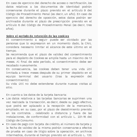
En caso de ejercicio del derecho de acceso o rectificación, los
datos relativos a los documentos de identidad podrán
conservarse durante el plazo previsto en el artículo 9 del
Código de Procedimiento Penal (es decir, un año). En caso de
ejercicio del derecho de oposición, estos datos podrán ser
archivados durante el plazo de prescripción previsto en el
artículo 8 del Código de Procedimiento Penal (es decir, tres
años).
Sobre el período de retención de las cookies
El consentimiento a seguir puede ser olvidado por las
personas que lo expresaron en un momento dado, la CNIL
considera necesario limitar el alcance de este último en el
tiempo.
Se recomienda que el plazo de validez del consentimiento
para el depósito de Cookies se amplíe hasta un máximo de 13
meses. Al final de este período, el consentimiento debe ser
recabado nuevamente.
En consecuencia, las cookies deben tener una vida útil
limitada a trece meses después de su primer depósito en el
equipo terminal del usuario (tras la expresión del
consentimiento)
Su vida útil no debe extenderse durante nuevas visitas al
sitio.
En cuanto a los datos de la tarjeta bancaria:
Los datos relativos a las tarjetas bancarias se suprimen una
vez realizada la transacción, es decir, desde su pago efectivo,
que podrá ser aplazado a la recepción de la mercancía,
ampliado, en su caso, por el plazo de desistimiento previsto
en los contratos. . celebrado a distancia y fuera de las
instalaciones, de conformidad con el artículo L. 221-18 del
Código de Consumo.
En caso de pago con tarjeta de crédito, el número de tarjeta y
la fecha de validez de la misma podrán conservarse a efectos
de prueba en caso de litigio sobre la operación, en archivos
intermedios, durante el tiempo previsto en el artículo L. 133.