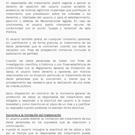
El responsable del tratamiento podrá negarse a ejercer el
derecho de oposición del usuario cuando acredite la
existencia de motivos legítimos imperiosos que justifiquen el
tratamiento, que prevalezcan sobre los intereses o los
derechos y libertades del usuario, o para el establecimiento,
ejercicio o defensa de Reclamaciones legales. En caso de
controversia, el usuario podrá interponer recurso de
conformidad con el punto "quejas y reclamos" de esta
Política.
El usuario también podrá, en cualquier momento, oponerse,
sin justificación y de forma gratuita, al tratamiento de los
datos personales que le conciernen cuando sus datos se
recopilen con fines de prospección comercial (incluida la
elaboración de perfiles).
Cuando los datos personales se traten con fines de
investigación científica o histórica o con fines estadísticos de
conformidad con el Reglamento General de Protección de
Datos, el usuario tiene derecho a oponerse, por motivos
relacionados con su situación particular, al tratamiento de los
datos personales que le conciernen, a menos que el
procesamiento sea necesario para la realización de una tarea
de interés público.
Salvo disposición en contrario de la normativa general de
protección de datos, el responsable del tratamiento está
obligado a responder a la solicitud del usuario a la mayor
brevedad y como máximo en el plazo de un mes y a justificar
su respuesta cuando pretenda no atender dicha solicitud.
Derecho a la limitación del tratamiento
El usuario puede obtener la limitación del tratamiento de sus
datos personales en los supuestos que se relacionan a
continuación:
cuando el usuario impugne la exactitud de los datos y sólo
por el tiempo que el responsable del tratamiento pueda