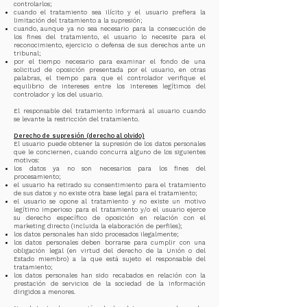
controlarlos;
cuando el tratamiento sea ilícito y el usuario prefiera la
limitación del tratamiento a la supresión;
cuando, aunque ya no sea necesario para la consecución de
los fines del tratamiento, el usuario lo necesite para el
reconocimiento, ejercicio o defensa de sus derechos ante un
tribunal;
por el tiempo necesario para examinar el fondo de una
solicitud de oposición presentada por el usuario, en otras
palabras, el tiempo para que el controlador verifique el
equilibrio de intereses entre los intereses legítimos del
controlador y los del usuario.
El responsable del tratamiento informará al usuario cuando
se levante la restricción del tratamiento.
Derecho de supresión (derecho al olvido)
El usuario puede obtener la supresión de los datos personales
que le conciernen, cuando concurra alguno de los siguientes
motivos:
los datos ya no son necesarios para los fines del
procesamiento;
el usuario ha retirado su consentimiento para el tratamiento
de sus datos y no existe otra base legal para el tratamiento;
el usuario se opone al tratamiento y no existe un motivo
legítimo imperioso para el tratamiento y/o el usuario ejerce
su derecho específico de oposición en relación con el
marketing directo (incluida la elaboración de perfiles);
los datos personales han sido procesados ilegalmente;
los datos personales deben borrarse para cumplir con una
obligación legal (en virtud del derecho de la Unión o del
Estado miembro) a la que está sujeto el responsable del
tratamiento;
los datos personales han sido recabados en relación con la
prestación de servicios de la sociedad de la información
dirigidos a menores.