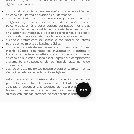
No obstante, la supresión de los datos no procede en los
siguientes supuestos:
cuando el tratamiento sea necesario para el ejercicio del
derecho a la libertad de expresión e información;
cuando el tratamiento sea necesario para cumplir una
obligación legal que requiera el tratamiento previsto por el
Derecho de la Unión o por el Derecho del Estado miembro al
que esté sujeto el responsable del tratamiento, o para realizar
una misión de interés público o que corresponda al ejercicio
de autoridad pública conferida a la persona responsable;
cuando el tratamiento sea necesario por razones de interés
público en el ámbito de la salud pública;
cuando el tratamiento sea necesario con fines de archivo en
interés público, con fines de investigación científica o
histórica o con fines estadísticos y en la medida en que el
derecho de supresión pueda hacer imposible o comprometer
gravemente la consecución de los fines del tratamiento de
que se trate;
cuando el tratamiento sea necesario para el establecimiento,
ejercicio o defensa de reclamaciones legales.
Salvo disposición en contrario de la normativa general de
protección de datos, el responsable del tratamiento está
obligado a responder a la solicitud del usuario a la mayor
brevedad y como máximo en el plazo de un mes y a justificar
su respuesta cuando pretenda no atender dicha solicitud.
Derecho a la “portabilidad de los datos”
El usuario podrá solicitar en cualquier momento la recepción
gratuita de sus datos personales en un formato estructurado,
de uso común y lectura mecánica, en particular con vistas a
transmitirlos a otro responsable del tratamiento, cuando:
el procesamiento de datos se lleva a cabo utilizando métodos
automatizados; y cuando
el procesamiento se basa en el consentimiento del usuario o