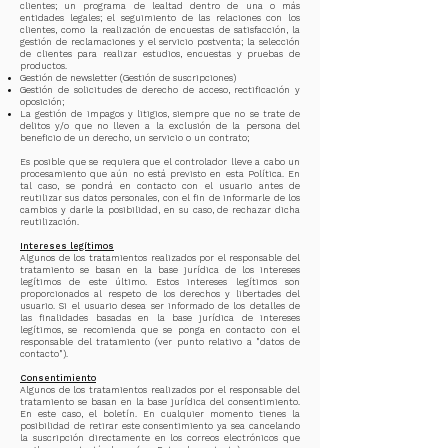
clientes; un programa de lealtad dentro de una o más
entidades legales; el seguimiento de las relaciones con los
clientes, como la realización de encuestas de satisfacción, la
gestión de reclamaciones y el servicio postventa; la selección
de clientes para realizar estudios, encuestas y pruebas de
productos.
Gestión de newsletter (Gestión de suscripciones)
Gestión de solicitudes de derecho de acceso, rectificación y
oposición;
La gestión de impagos y litigios, siempre que no se trate de
delitos y/o que no lleven a la exclusión de la persona del
beneficio de un derecho, un servicio o un contrato;
Es posible que se requiera que el controlador lleve a cabo un
procesamiento que aún no está previsto en esta Política. En
tal caso, se pondrá en contacto con el usuario antes de
reutilizar sus datos personales, con el fin de informarle de los
cambios y darle la posibilidad, en su caso, de rechazar dicha
reutilización.
Intereses legítimos
Algunos de los tratamientos realizados por el responsable del
tratamiento se basan en la base jurídica de los intereses
legítimos de este último. Estos intereses legítimos son
proporcionados al respeto de los derechos y libertades del
usuario. Si el usuario desea ser informado de los detalles de
las finalidades basadas en la base jurídica de intereses
legítimos, se recomienda que se ponga en contacto con el
responsable del tratamiento (ver punto relativo a "datos de
contacto").
Consentimiento
Algunos de los tratamientos realizados por el responsable del
tratamiento se basan en la base jurídica del consentimiento.
En este caso, el boletín. En cualquier momento tienes la
posibilidad de retirar este consentimiento ya sea cancelando
la suscripción directamente en los correos electrónicos que