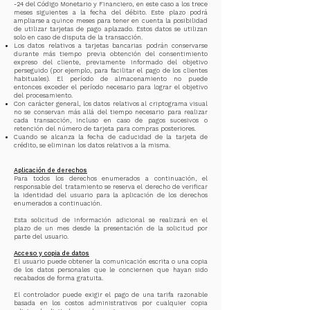
-24 del Código Monetario y Financiero, en este caso a los trece
meses siguientes a la fecha del débito. Este plazo podrá
ampliarse a quince meses para tener en cuenta la posibilidad
de utilizar tarjetas de pago aplazado. Estos datos se utilizan
solo en caso de disputa de la transacción.
Los datos relativos a tarjetas bancarias podrán conservarse
durante más tiempo previa obtención del consentimiento
expreso del cliente, previamente informado del objetivo
perseguido (por ejemplo, para facilitar el pago de los clientes
habituales). El período de almacenamiento no puede
entonces exceder el período necesario para lograr el objetivo
del procesamiento.
Con carácter general, los datos relativos al criptograma visual
no se conservan más allá del tiempo necesario para realizar
cada transacción, incluso en caso de pagos sucesivos o
retención del número de tarjeta para compras posteriores.
Cuando se alcanza la fecha de caducidad de la tarjeta de
crédito, se eliminan los datos relativos a la misma.
Aplicación de derechos
Para todos los derechos enumerados a continuación, el
responsable del tratamiento se reserva el derecho de verificar
la identidad del usuario para la aplicación de los derechos
enumerados a continuación.
Esta solicitud de información adicional se realizará en el
plazo de un mes desde la presentación de la solicitud por
parte del usuario.
Acceso y copia de datos
El usuario puede obtener la comunicación escrita o una copia
de los datos personales que le conciernen que hayan sido
recabados de forma gratuita.
El controlador puede exigir el pago de una tarifa razonable
basada en los costos administrativos por cualquier copia