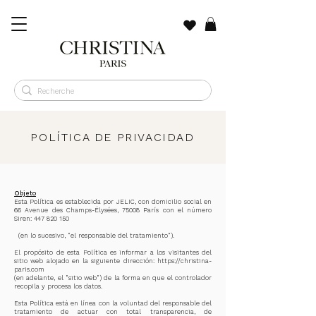
POLÍTICA DE PRIVACIDAD
Objeto
Esta Política es establecida por JELIC, con domicilio social en
66 Avenue des Champs-Élysées, 75008 París con el número
Siren:
447 820 150
(en lo sucesivo, "el responsable del tratamiento").
El propósito de esta Política es informar a los visitantes del
sitio web alojado en la siguiente dirección:
https://christina-
paris.com
(en adelante, el "sitio web") de la forma en que el controlador
recopila y procesa los datos.
Esta Política está en línea con la voluntad del responsable del
tratamiento de actuar con total transparencia, de