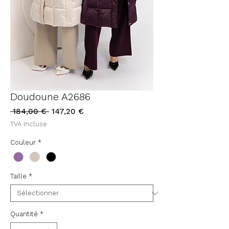
Doudoune A2686
Prix
Prix
 184,00 € 
147,20 €
original
promotionnel
TVA Incluse
Couleur
*
Taille
*
Quantité
*